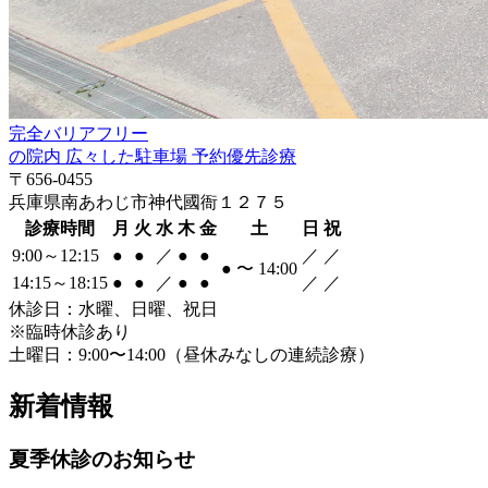
完全バリアフリー
の院内
広々した駐車場
予約優先診療
〒656-0455
兵庫県南あわじ市神代國衙１２７５
診療時間
月
火
水
木
金
土
日
祝
9:00～12:15
●
●
／
●
●
／
／
●
〜
14:00
14:15～18:15
●
●
／
●
●
／
／
休診日：
水曜、日曜、祝日
※臨時休診あり
土曜日：9:00〜14:00（昼休みなしの連続診療）
新着情報
夏季休診のお知らせ