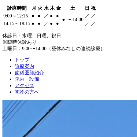
診療時間
月
火
水
木
金
土
日
祝
9:00～12:15
●
●
／
●
●
／
／
●
〜
14:00
14:15～18:15
●
●
／
●
●
／
／
休診日：
水曜、日曜、祝日
※臨時休診あり
土曜日：9:00〜14:00（昼休みなしの連続診療）
トップ
診療案内
歯科医師紹介
院内・設備
アクセス
初診の方へ