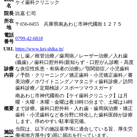
ケイ歯科クリニック
名
院長
比嘉 仁司
所在
〒656-0455 兵庫県南あわじ市神代國衙１２７５
地
電話
0799-42-6818
番号
URL
https://www.kei-shika.jp/
むし歯／根管治療／歯周病／レーザー治療／入れ歯
(義歯) ／歯科口腔外科(親知らず・口腔がん診断・高度
診療
な炎症性疾患・有病者の治療)／顎関節症／小児歯科
内容
／予防・クリーニング／矯正歯科・小児矯正歯科／審
美治療／ホワイトニング／マタニティ歯科診療／訪問
歯科診療／定期検診／スポーツマウスガード
南あわじ市神代國衙の【ケイ歯科クリニック】は月
曜・火曜・木曜・金曜は夜18時15分まで、
土曜は14時
概要
まで診療。歯科口腔外科・入れ歯・歯周病治療・矯正
歯科・小児歯科など各分野に特化した歯科医師が診療
します。停めやすい駐車場完備。
当院は、以下の施設基準等に適合している旨、厚生労
施設
働省地方厚生(支)局に届出を行っています。